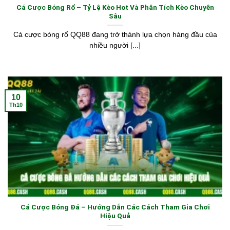
Cá Cược Bóng Rổ – Tỷ Lệ Kèo Hot Và Phân Tích Kèo Chuyên
Sâu
Cá cược bóng rổ QQ88 đang trở thành lựa chọn hàng đầu của
nhiều người [...]
10
Th10
Cá Cược Bóng Đá – Hướng Dẫn Các Cách Tham Gia Chơi
Hiệu Quả