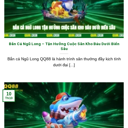
Bắn Cá Ngũ Long – Tận Hưởng Cuộc Săn Kho Báu Dưới Biển
Sâu
Bắn cá Ngũ Long QQ88 là hành trình săn thưởng đầy kịch tính
dưới đại [...]
10
Th10