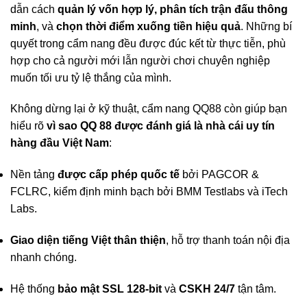
dẫn cách
quản lý vốn hợp lý, phân tích trận đấu thông
minh
, và
chọn thời điểm xuống tiền hiệu quả
. Những bí
quyết trong cẩm nang đều được đúc kết từ thực tiễn, phù
hợp cho cả người mới lẫn người chơi chuyên nghiệp
muốn tối ưu tỷ lệ thắng của mình.
Không dừng lại ở kỹ thuật, cẩm nang QQ88 còn giúp bạn
hiểu rõ
vì sao QQ 88 được đánh giá là nhà cái uy tín
hàng đầu Việt Nam
:
Nền tảng
được cấp phép quốc tế
bởi PAGCOR &
FCLRC, kiểm định minh bạch bởi BMM Testlabs và iTech
Labs.
Giao diện tiếng Việt thân thiện
, hỗ trợ thanh toán nội địa
nhanh chóng.
Hệ thống
bảo mật SSL 128-bit
và
CSKH 24/7
tận tâm.