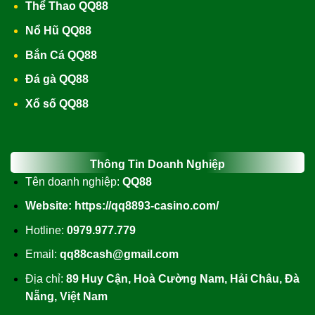
Thể Thao QQ88
Nổ Hũ QQ88
Bắn Cá QQ88
Đá gà QQ88
Xổ số QQ88
Thông Tin Doanh Nghiệp
Tên doanh nghiệp:
QQ88
Website:
https://qq8893-casino.com/
Hotline:
0979.977.779
Email:
qq88cash@gmail.com
Địa chỉ:
89 Huy Cận, Hoà Cường Nam, Hải Châu, Đà
Nẵng, Việt Nam