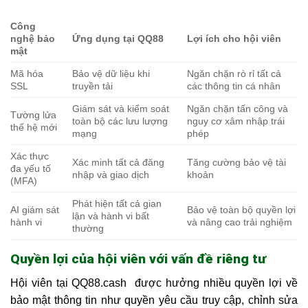
Công
nghệ bảo
Ứng dụng tại QQ88
Lợi ích cho hội viên
mật
Mã hóa
Bảo vệ dữ liệu khi
Ngăn chặn rò rỉ tất cả
SSL
truyền tải
các thông tin cá nhân
Giám sát và kiểm soát
Ngăn chặn tấn công và
Tường lửa
toàn bộ các lưu lượng
nguy cơ xâm nhập trái
thế hệ mới
mạng
phép
Xác thực
Xác minh tất cả đăng
Tăng cường bảo vệ tài
đa yếu tố
nhập và giao dịch
khoản
(MFA)
Phát hiện tất cả gian
AI giám sát
Bảo vệ toàn bộ quyền lợi
lận và hành vi bất
hành vi
và nâng cao trải nghiệm
thường
Quyền lợi của hội viên với vấn đề riêng tư
Hội viên tại QQ88.cash được hưởng nhiều quyền lợi về
bảo mật thông tin như quyền yêu cầu truy cập, chỉnh sửa