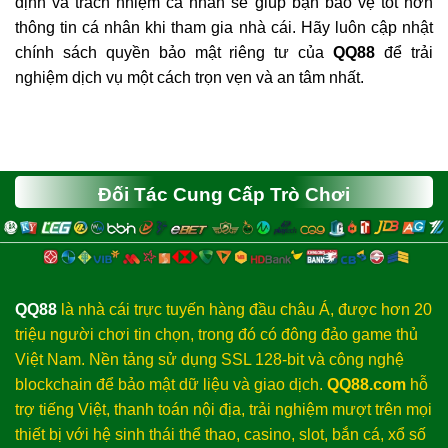
định và trách nhiệm cá nhân sẽ giúp bạn bảo vệ tốt hơn
thông tin cá nhân khi tham gia nhà cái. Hãy luôn cập nhật
chính sách quyền bảo mật riêng tư của
QQ88
để trải
nghiệm dịch vụ một cách trọn vẹn và an tâm nhất.
Đối Tác Cung Cấp Trò Chơi
QQ88
là nhà cái trực tuyến hàng đầu châu Á, được hơn 20
triệu người chơi tin chọn, trong đó có đông đảo game thủ
Việt Nam. Nền tảng sử dụng SSL 128-bit và công nghệ
blockchain để bảo mật dữ liệu và giao dịch.
QQ88.com
hỗ
trợ tiếng Việt, thanh toán nội địa, trải nghiệm mượt trên mọi
thiết bị với hệ sinh thái thể thao, casino, slot, bắn cá, xổ số