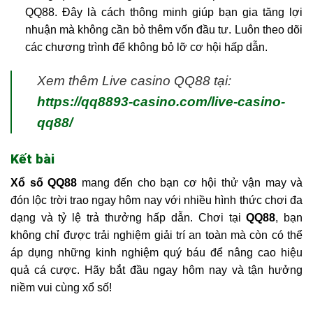
QQ88. Đây là cách thông minh giúp bạn gia tăng lợi
nhuận mà không cần bỏ thêm vốn đầu tư. Luôn theo dõi
các chương trình để không bỏ lỡ cơ hội hấp dẫn.
Xem thêm Live casino QQ88 tại:
https://qq8893-casino.com/live-casino-
qq88/
Kết bài
Xổ số QQ88
mang đến cho bạn cơ hội thử vận may và
đón lộc trời trao ngay hôm nay với nhiều hình thức chơi đa
dạng và tỷ lệ trả thưởng hấp dẫn. Chơi tại
QQ88
, bạn
không chỉ được trải nghiệm giải trí an toàn mà còn có thể
áp dụng những kinh nghiệm quý báu để nâng cao hiệu
quả cá cược. Hãy bắt đầu ngay hôm nay và tận hưởng
niềm vui cùng xổ số!