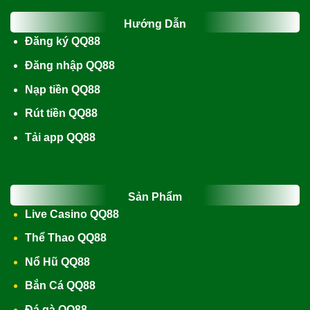
Hướng Dẫn
Đăng ký QQ88
Đăng nhập QQ88
Nạp tiền QQ88
Rút tiền QQ88
Tải app QQ88
Sản Phẩm
Live Casino QQ88
Thể Thao QQ88
Nổ Hũ QQ88
Bắn Cá QQ88
Đá gà QQ88