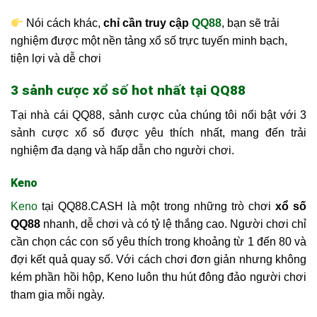
Nói cách khác,
chỉ cần truy cập
QQ88
, bạn sẽ trải
nghiệm được một nền tảng xổ số trực tuyến minh bạch,
tiện lợi và dễ chơi
3 sảnh cược xổ số hot nhất tại QQ88
Tại nhà cái QQ88, sảnh cược của chúng tôi nổi bật với 3
sảnh cược xổ số được yêu thích nhất, mang đến trải
nghiệm đa dạng và hấp dẫn cho người chơi.
Keno
Keno
tại QQ88.CASH là một trong những trò chơi
xổ số
QQ88
nhanh, dễ chơi và có tỷ lệ thắng cao. Người chơi chỉ
cần chọn các con số yêu thích trong khoảng từ 1 đến 80 và
đợi kết quả quay số. Với cách chơi đơn giản nhưng không
kém phần hồi hộp, Keno luôn thu hút đông đảo người chơi
tham gia mỗi ngày.