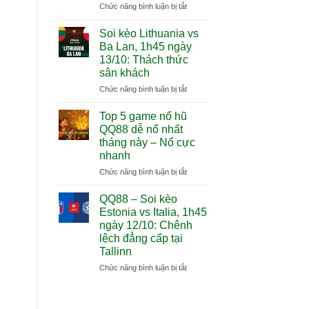
Villa,
đôi
ở
Chức năng bình luận bị tắt
23h45
QQ88
ngày
–
Soi kèo Lithuania vs
23/10
Soi
Ba Lan, 1h45 ngày
kèo
13/10: Thách thức
Đan
sân khách
Mạch
vs
ở
Chức năng bình luận bị tắt
Hy
Soi
Lạp,
kèo
Top 5 game nổ hũ
1h45
Lithuania
QQ88 dễ nổ nhất
ngày
vs
tháng này – Nổ cực
13/10:
Ba
nhanh
Thép
Lan,
Bắc
1h45
ở
Chức năng bình luận bị tắt
Âu
ngày
Top
giữ
13/10:
5
QQ88 – Soi kèo
đỉnh
Thách
game
Estonia vs Italia, 1h45
bảng
thức
nổ
ngày 12/10: Chênh
sân
hũ
lệch đẳng cấp tại
khách
QQ88
Tallinn
dễ
nổ
ở
Chức năng bình luận bị tắt
nhất
QQ88
tháng
–
này
Soi