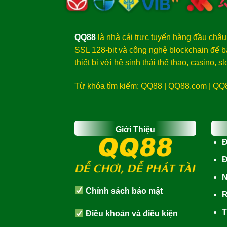
QQ88
là nhà cái trực tuyến hàng đầu châu
SSL 128-bit và công nghệ blockchain để bả
thiết bị với hệ sinh thái thể thao, casino, s
Từ khóa tìm kiếm: QQ88 | QQ88.com | QQ8
Giới Thiệu
Đ
Đ
N
Chính sách bảo mật
R
T
Điều khoản và điều kiện