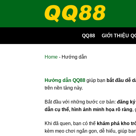
Bỏ
qua
nội
dung
QQ88
GIỚI THIỆU Q
Home
-
Hướng dẫn
Hướng dẫn QQ88
giúp bạn
bắt đầu dễ d
trên nền tảng này.
Bắt đầu với những bước cơ bản:
đăng ký 
dẫn cụ thể, hình ảnh minh họa rõ ràng
,
Khi đã quen, bạn có thể
khám phá kho tr
kèm mẹo chơi ngắn gọn, dễ hiểu, giúp bạn