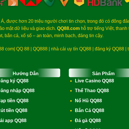
 Á, được hơn 20 triệu người chơi tin chọn, trong đó có đông 
o mật dữ liệu và giao dịch.
QQ88.com
hỗ trợ tiếng Việt, thanh
lot, bắn cá, xổ số – an toàn, minh bạch, đáng tin cậy.
8 com| QQ 88 | QQ888 | nhà cái uy tín QQ88 | đăng ký QQ88 | 
Hướng Dẫn
Sản Phẩm
ăng ký QQ88
Live Casino QQ88
ăng nhập QQ88
Thể Thao QQ88
ạp tiền QQ88
Nổ Hũ QQ88
út tiền QQ88
Bắn Cá QQ88
ải app QQ88
Đá gà QQ88