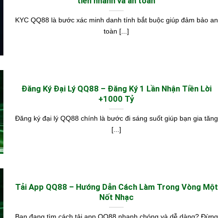
tiền nhanh và an toàn
KYC QQ88 là bước xác minh danh tính bắt buộc giúp đảm bảo an
toàn [...]
Đăng Ký Đại Lý QQ88 – Đăng Ký 1 Lần Nhận Tiền Lời
+1000 Tỷ
Đăng ký đại lý QQ88 chính là bước đi sáng suốt giúp bạn gia tăng
[...]
Tải App QQ88 – Hướng Dẫn Cách Làm Trong Vòng Một
Nốt Nhạc
Bạn đang tìm cách tải app QQ88 nhanh chóng và dễ dàng? Đừng