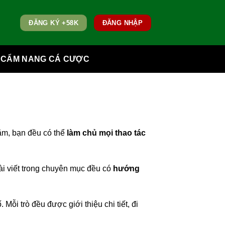
ĐĂNG KÝ +58K
ĐĂNG NHẬP
CẨM NANG CÁ CƯỢC
ăm, bạn đều có thể
làm chủ mọi thao tác
bài viết trong chuyên mục đều có
hướng
ố. Mỗi trò đều được giới thiệu chi tiết, đi