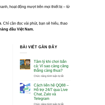
nhanh, hoạt động mượt trên mọi thiết bị – từ
n
. Chỉ cần đọc vài phút, bạn sẽ hiểu, thao
 hàng đầu Việt Nam.
BÀI VIẾT GẦN ĐÂY
Tâm lý khi chơi bắn
cá: Vì sao càng căng
thẳng càng thua?
ở
Chức năng bình luận bị tắt
Tâm
lý
Cách liên hệ QQ88 –
khi
Hỗ trợ 24/7 qua Live
chơi
Chat, Zalo và
bắn
Telegram
cá:
Vì
ở
Chức năng bình luận bị tắt