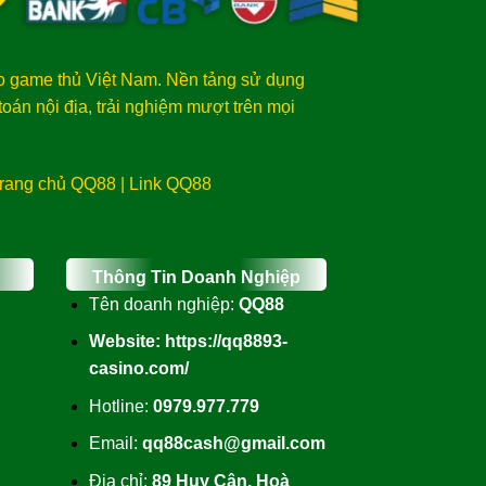
đảo game thủ Việt Nam. Nền tảng sử dụng
 toán nội địa, trải nghiệm mượt trên mọi
trang chủ QQ88 | Link QQ88
Thông Tin Doanh Nghiệp
Tên doanh nghiệp:
QQ88
Website:
https://qq8893-
casino.com/
Hotline:
0979.977.779
Email:
qq88cash@gmail.com
Địa chỉ:
89 Huy Cận, Hoà