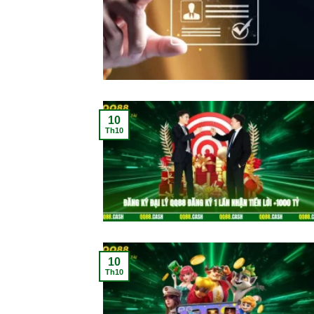
10
Th10
10
Th10