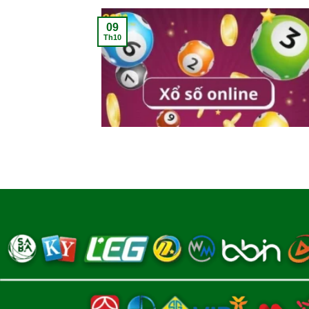
09
Th10