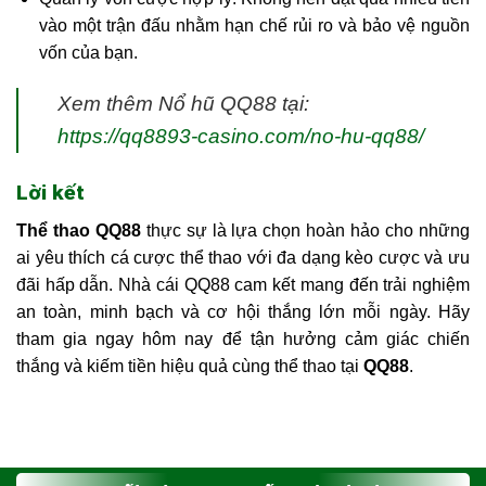
vào một trận đấu nhằm hạn chế rủi ro và bảo vệ nguồn
vốn của bạn.
Xem thêm Nổ hũ QQ88 tại:
https://qq8893-casino.com/no-hu-qq88/
Lời kết
Thể thao QQ88
thực sự là lựa chọn hoàn hảo cho những
ai yêu thích cá cược thể thao với đa dạng kèo cược và ưu
đãi hấp dẫn. Nhà cái QQ88 cam kết mang đến trải nghiệm
an toàn, minh bạch và cơ hội thắng lớn mỗi ngày. Hãy
tham gia ngay hôm nay để tận hưởng cảm giác chiến
thắng và kiếm tiền hiệu quả cùng thể thao tại
QQ88
.