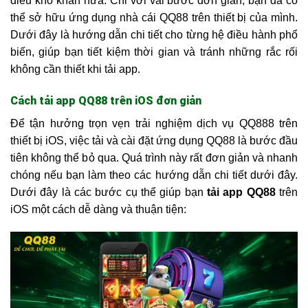
điều khó khăn nữa. Chỉ với vài bước đơn giản, bạn đã có
thể sở hữu ứng dụng nhà cái QQ88 trên thiết bị của mình.
Dưới đây là hướng dẫn chi tiết cho từng hệ điều hành phổ
biến, giúp bạn tiết kiệm thời gian và tránh những rắc rối
không cần thiết khi tải app.
Cách tải app QQ88 trên iOS đơn giản
Để tận hưởng trọn vẹn trải nghiệm dịch vụ QQ888 trên
thiết bị iOS, việc tải và cài đặt ứng dụng QQ88 là bước đầu
tiên không thể bỏ qua. Quá trình này rất đơn giản và nhanh
chóng nếu bạn làm theo các hướng dẫn chi tiết dưới đây.
Dưới đây là các bước cụ thể giúp bạn
tải app QQ88
trên
iOS một cách dễ dàng và thuận tiện: