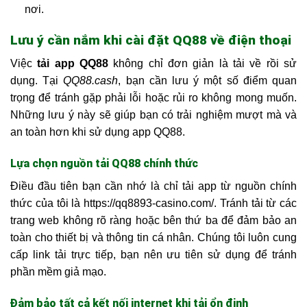
nơi.
Lưu ý cần nắm khi cài đặt QQ88 về điện thoại
Việc
tải app QQ88
không chỉ đơn giản là tải về rồi sử
dụng. Tại
QQ88.cash
, bạn cần lưu ý một số điểm quan
trọng để tránh gặp phải lỗi hoặc rủi ro không mong muốn.
Những lưu ý này sẽ giúp bạn có trải nghiệm mượt mà và
an toàn hơn khi sử dụng app QQ88.
Lựa chọn nguồn tải QQ88 chính thức
Điều đầu tiên bạn cần nhớ là chỉ tải app từ nguồn chính
thức của tôi là https://qq8893-casino.com/. Tránh tải từ các
trang web không rõ ràng hoặc bên thứ ba để đảm bảo an
toàn cho thiết bị và thông tin cá nhân. Chúng tôi luôn cung
cấp link tải trực tiếp, bạn nên ưu tiên sử dụng để tránh
phần mềm giả mạo.
Đảm bảo tất cả kết nối internet khi tải ổn định