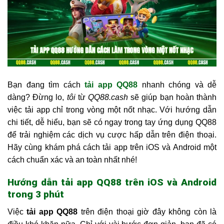
Bạn đang tìm cách
tải app QQ88
nhanh chóng và dễ
dàng? Đừng lo,
tôi
từ
QQ88.cash
sẽ giúp bạn hoàn thành
việc tải app chỉ trong vòng một nốt nhạc. Với hướng dẫn
chi tiết, dễ hiểu, bạn sẽ có ngay trong tay ứng dụng QQ88
để trải nghiệm các dịch vụ cược hấp dẫn trên điện thoại.
Hãy cùng khám phá cách tải app trên iOS và Android một
cách chuẩn xác và an toàn nhất nhé!
Hướng dẫn tải app QQ88 trên iOS và Android
trong 3 phút
Việc
tải app QQ88
trên điện thoại giờ đây không còn là