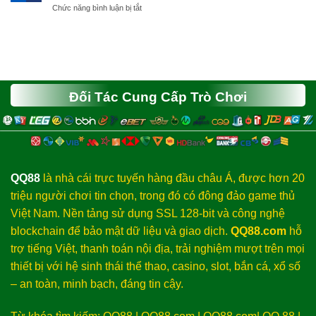
Bắc
ở
Chức năng bình luận bị tắt
hũ
Thách
Âu
QQ88
QQ88
thức
giữ
–
dễ
sân
đỉnh
Soi
nổ
khách
bảng
kèo
nhất
Estonia
tháng
vs
này
Italia,
–
Đối Tác Cung Cấp Trò Chơi
1h45
Nổ
ngày
cực
12/10:
nhanh
Chênh
lệch
đẳng
cấp
QQ88
là nhà cái trực tuyến hàng đầu châu Á, được hơn 20
tại
triệu người chơi tin chọn, trong đó có đông đảo game thủ
Tallinn
Việt Nam. Nền tảng sử dụng SSL 128-bit và công nghệ
blockchain để bảo mật dữ liệu và giao dịch.
QQ88.com
hỗ
trợ tiếng Việt, thanh toán nội địa, trải nghiệm mượt trên mọi
thiết bị với hệ sinh thái thể thao, casino, slot, bắn cá, xổ số
– an toàn, minh bạch, đáng tin cậy.