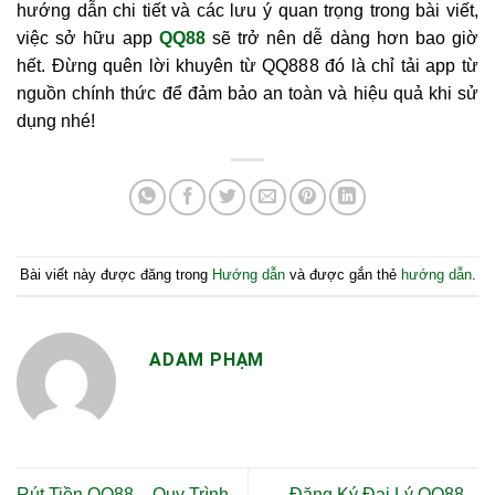
hướng dẫn chi tiết và các lưu ý quan trọng trong bài viết,
việc sở hữu app
QQ88
sẽ trở nên dễ dàng hơn bao giờ
hết. Đừng quên lời khuyên từ QQ888 đó là chỉ tải app từ
nguồn chính thức để đảm bảo an toàn và hiệu quả khi sử
dụng nhé!
Bài viết này được đăng trong
Hướng dẫn
và được gắn thẻ
hướng dẫn
.
ADAM PHẠM
Rút Tiền QQ88 – Quy Trình
Đăng Ký Đại Lý QQ88 –