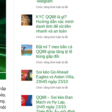
Telegram
cá:
Vì
ở
Chức năng bình luận bị tắt
sao
Cách
càng
liên
KYC QQ88 là gì?
căng
hệ
Hướng dẫn xác minh
thẳng
QQ88
danh tính để rút tiền
càng
–
nhanh và an toàn
thua?
Hỗ
trợ
ở
Chức năng bình luận bị tắt
24/7
KYC
qua
QQ88
Bật mí 7 mẹo bắn cá
Live
là
QQ88 giúp tăng tỷ lệ
Chat,
gì?
trúng gấp đôi
Zalo
Hướng
và
ở
Chức năng bình luận bị tắt
dẫn
Telegram
Bật
xác
mí
minh
Soi kèo Go Ahead
7
danh
Eagles vs Aston Villa,
mẹo
tính
23h45 ngày 23/10
bắn
để
ở
Chức năng bình luận bị tắt
cá
rút
nhập
Soi
QQ88
tiền
này,
kèo
giúp
nhanh
QQ88 – Soi kèo Đan
Go
tăng
ng,
và
Mạch vs Hy Lạp,
Ahead
tỷ
an
1h45 ngày 13/10:
 một
Eagles
lệ
toàn
Thép Bắc Âu giữ đỉnh