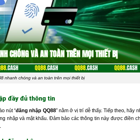
 nhanh chóng và an toàn trên mọi thiết bị
ập đầy đủ thông tin
o nút “
đăng nhập QQ88
” nằm ở vị trí dễ thấy. Tiếp theo, hãy 
ăng nhập và mật khẩu. Đảm bảo các thông tin này được điền c
.