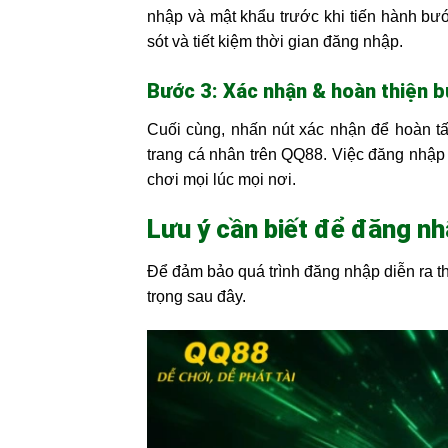
nhập và mật khẩu trước khi tiến hành bướ
sót và tiết kiệm thời gian đăng nhập.
Bước 3: Xác nhận & hoàn thiện 
Cuối cùng, nhấn nút xác nhận để hoàn t
trang cá nhân trên QQ88. Việc đăng nhập 
chơi mọi lúc mọi nơi.
Lưu ý cần biết để đăng n
Để đảm bảo quá trình
đăng nhập
diễn ra t
trọng sau đây.