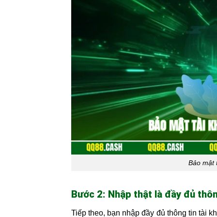
Bảo mật 
Bước 2: Nhập thật là đầy đủ thô
Tiếp theo, bạn nhập đầy đủ thông tin tài