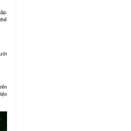
hập.
 thể
Dưới
trên
điện