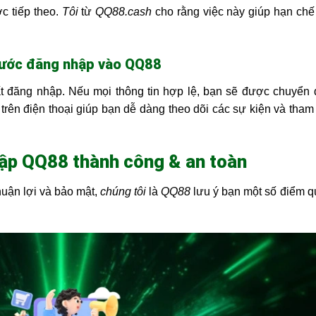
c tiếp theo.
Tôi
từ
QQ88.cash
cho rằng việc này giúp hạn chế
bước đăng nhập vào QQ88
ất
đăng nhập
. Nếu mọi thông tin hợp lệ, bạn sẽ được chuyển
trên điện thoại giúp bạn dễ dàng theo dõi các sự kiện và tham
hập QQ88 thành công & an toàn
huận lợi và bảo mật,
chúng tôi
là
QQ88
lưu ý bạn một số điểm 