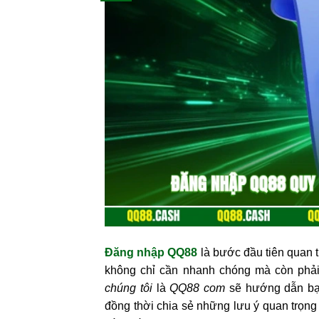
Đăng nhập QQ88
là bước đầu tiên quan t
không chỉ cần nhanh chóng mà còn phải 
chúng tôi
là
QQ88 com
sẽ hướng dẫn bạn 
đồng thời chia sẻ những lưu ý quan trọng