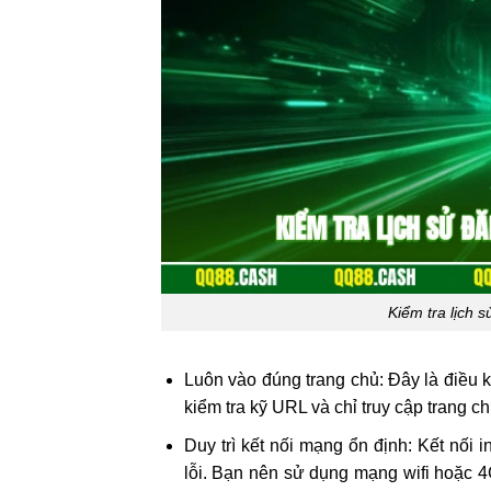
Kiểm tra lịch 
Luôn vào đúng trang chủ: Đây là điều k
kiểm tra kỹ URL và chỉ truy cập trang 
Duy trì kết nối mạng ổn định: Kết nối 
lỗi. Bạn nên sử dụng mạng wifi hoặc 