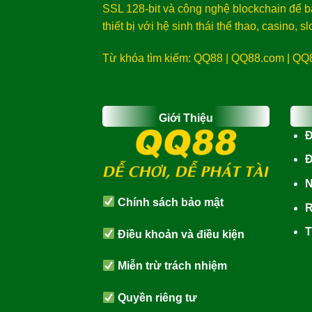
SSL 128-bit và công nghệ blockchain để bả
thiết bị với hệ sinh thái thể thao, casino, s
Từ khóa tìm kiếm: QQ88 | QQ88.com | QQ8
Giới Thiệu
Đ
Đ
N
Chính sách bảo mật
R
T
Điều khoản và điều kiện
Miễn trừ trách nhiệm
Quyền riêng tư