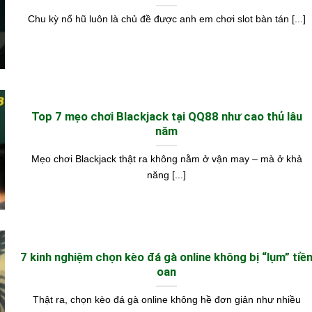
Chu kỳ nổ hũ luôn là chủ đề được anh em chơi slot bàn tán [...]
Top 7 mẹo chơi Blackjack tại QQ88 như cao thủ lâu
năm
Mẹo chơi Blackjack thật ra không nằm ở vận may – mà ở khả
năng [...]
7 kinh nghiệm chọn kèo đá gà online không bị “lụm” tiề
oan
Thật ra, chọn kèo đá gà online không hề đơn giản như nhiều