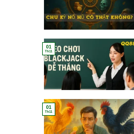
01
Th11
01
Th11