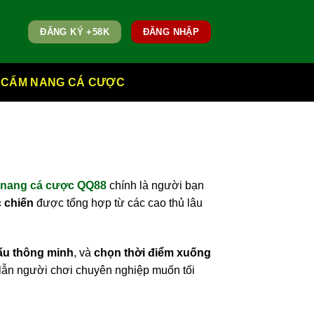
ĐĂNG KÝ +58K
ĐĂNG NHẬP
CẨM NANG CÁ CƯỢC
nang cá cược QQ88
chính là người bạn
c chiến
được tổng hợp từ các cao thủ lâu
đấu thông minh
, và
chọn thời điểm xuống
 lẫn người chơi chuyên nghiệp muốn tối