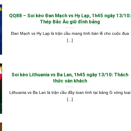
QQ88 – Soi kèo Đan Mạch vs Hy Lạp, 1h45 ngày 13/10:
Thép Bắc Âu giữ đỉnh bảng
Đan Mạch vs Hy Lạp là trận cầu mang tính bản lề cho cuộc đua
[...]
Soi kèo Lithuania vs Ba Lan, 1h45 ngày 13/10: Thách
thức sân khách
Lithuania vs Ba Lan là trận cầu đầy toan tính tại bảng G vòng loại
[...]