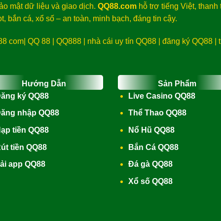
o mật dữ liệu và giao dịch.
QQ88.com
hỗ trợ tiếng Việt, thanh
lot, bắn cá, xổ số – an toàn, minh bạch, đáng tin cậy.
8 com| QQ 88 | QQ888 | nhà cái uy tín QQ88 | đăng ký QQ88 | 
Hướng Dẫn
Sản Phẩm
ăng ký QQ88
Live Casino QQ88
ăng nhập QQ88
Thể Thao QQ88
ạp tiền QQ88
Nổ Hũ QQ88
út tiền QQ88
Bắn Cá QQ88
ải app QQ88
Đá gà QQ88
Xổ số QQ88