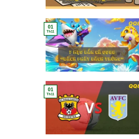
01
Th11
01
Th11