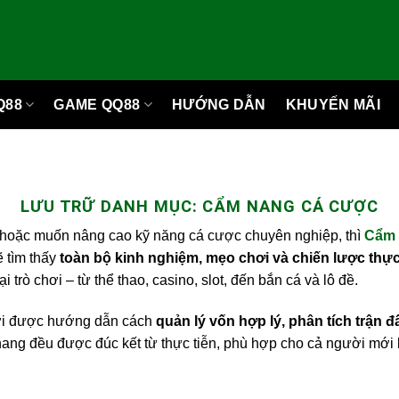
Q88
GAME QQ88
HƯỚNG DẪN
KHUYẾN MÃI
LƯU TRỮ DANH MỤC:
CẨM NANG CÁ CƯỢC
 hoặc muốn nâng cao kỹ năng cá cược chuyên nghiệp, thì
Cẩm 
ẽ tìm thấy
toàn bộ kinh nghiệm, mẹo chơi và chiến lược thự
 trò chơi – từ thể thao, casino, slot, đến bắn cá và lô đề.
hơi được hướng dẫn cách
quản lý vốn hợp lý, phân tích trận 
nang đều được đúc kết từ thực tiễn, phù hợp cho cả người mới