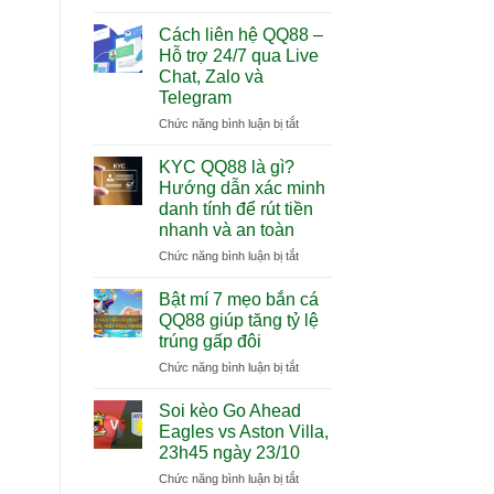
Tâm
lý
Cách liên hệ QQ88 –
khi
Hỗ trợ 24/7 qua Live
chơi
Chat, Zalo và
bắn
Telegram
cá:
Vì
ở
Chức năng bình luận bị tắt
sao
Cách
càng
liên
KYC QQ88 là gì?
căng
hệ
Hướng dẫn xác minh
thẳng
QQ88
danh tính để rút tiền
càng
–
nhanh và an toàn
thua?
Hỗ
trợ
ở
Chức năng bình luận bị tắt
24/7
KYC
qua
QQ88
Bật mí 7 mẹo bắn cá
Live
là
QQ88 giúp tăng tỷ lệ
Chat,
gì?
trúng gấp đôi
Zalo
Hướng
và
ở
Chức năng bình luận bị tắt
dẫn
Telegram
Bật
xác
mí
minh
Soi kèo Go Ahead
7
danh
Eagles vs Aston Villa,
mẹo
tính
23h45 ngày 23/10
bắn
để
ở
Chức năng bình luận bị tắt
cá
rút