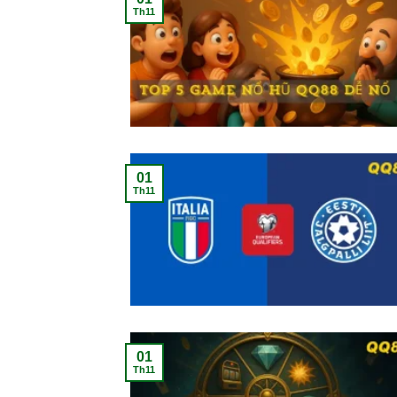
Th11
01
Th11
01
Th11