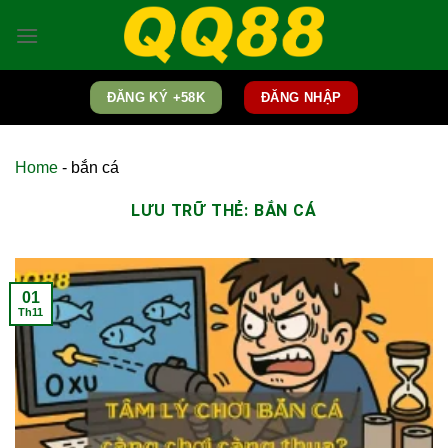
Bỏ
qua
nội
dung
ĐĂNG KÝ +58K
ĐĂNG NHẬP
Home
-
bắn cá
LƯU TRỮ THẺ:
BẮN CÁ
01
Th11