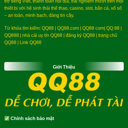
trợ tiếng Việt, thanh toán nội địa, trải nghiệm mượt trên mọi
thiết bị với hệ sinh thái thể thao, casino, slot, bắn cá, xổ số
– an toàn, minh bạch, đáng tin cậy.
Từ khóa tìm kiếm: QQ88 | QQ88.com | QQ88 com| QQ 88 |
QQ888 | nhà cái uy tín QQ88 | đăng ký QQ88 | trang chủ
QQ88 | Link QQ88
Giới Thiệu
Chính sách bảo mật