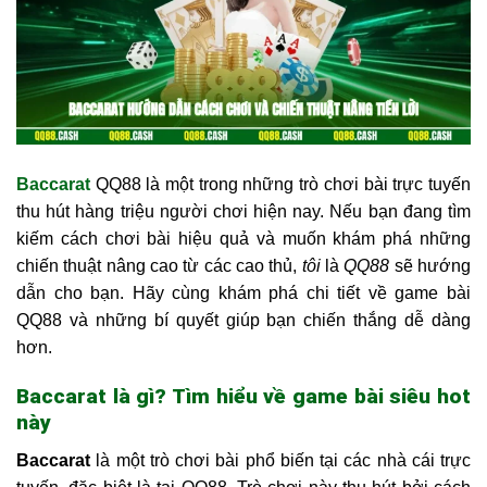
Baccarat
QQ88 là một trong những trò chơi bài trực tuyến
thu hút hàng triệu người chơi hiện nay. Nếu bạn đang tìm
kiếm cách chơi bài hiệu quả và muốn khám phá những
chiến thuật nâng cao từ các cao thủ,
tôi
là
QQ88
sẽ hướng
dẫn cho bạn. Hãy cùng khám phá chi tiết về game bài
QQ88 và những bí quyết giúp bạn chiến thắng dễ dàng
hơn.
Baccarat là gì? Tìm hiểu về game bài siêu hot
này
Baccarat
là một trò chơi bài phổ biến tại các nhà cái trực