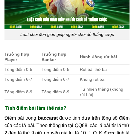
Luật chơi đơn giản giúp người chơi dễ thắng cược
Trường hợp
Trường hợp
Hành động rút bài
Player
Banker
Tổng điểm 0-5
Tổng điểm 0-5
Rút bài thứ ba
Tổng điểm 6-7
Tổng điểm 6-7
Không rút bài
Tự nhiên thắng (không
Tổng điểm 8-9
Tổng điểm 8-9
rút bài)
Tính điểm bài làm thế nào?
Điểm bài trong
baccarat
được tính dựa trên tổng số điểm
của các lá bài. Theo thông tin tại QQ88, các lá bài từ lá thứ
2 đến lá thứ 9 giữ nguyên giá trị, lá 10, J, Q, K được tính là