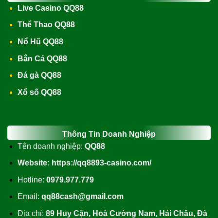
Live Casino QQ88
Thể Thao QQ88
Nổ Hũ QQ88
Bắn Cá QQ88
Đá gà QQ88
Xổ số QQ88
Thông Tin Doanh Nghiệp
Tên doanh nghiệp:
QQ88
Website:
https://qq8893-casino.com/
Hotline:
0979.977.779
Email:
qq88cash@gmail.com
Địa chỉ:
89 Huy Cận, Hoà Cường Nam, Hải Châu, Đà