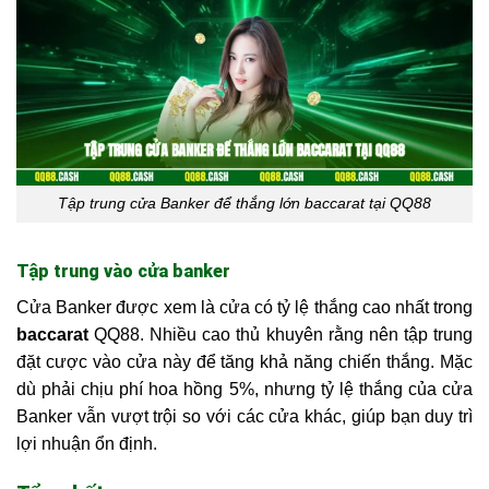
Tập trung cửa Banker để thắng lớn baccarat tại QQ88
Tập trung vào cửa banker
Cửa Banker được xem là cửa có tỷ lệ thắng cao nhất trong
baccarat
QQ88. Nhiều cao thủ khuyên rằng nên tập trung
đặt cược vào cửa này để tăng khả năng chiến thắng. Mặc
dù phải chịu phí hoa hồng 5%, nhưng tỷ lệ thắng của cửa
Banker vẫn vượt trội so với các cửa khác, giúp bạn duy trì
lợi nhuận ổn định.