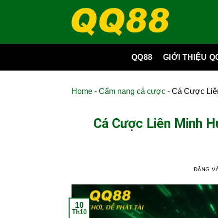
Bỏ
qua
nội
dung
QQ88
GIỚI THIỆU Q
Home
-
Cẩm nang cá cược
-
Cá Cược Liê
Cá Cược Liên Minh H
ĐĂNG V
10
Th10