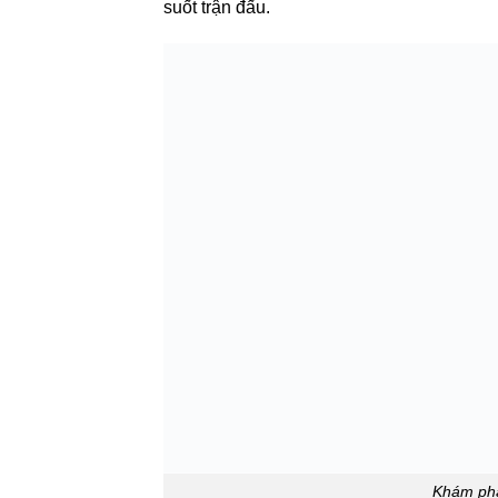
suốt trận đấu.
Khám phá