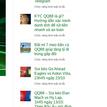
Telegram
cá:
Vì
ở
Chức năng bình luận bị tắt
sao
Cách
càng
liên
KYC QQ88 là gì?
căng
hệ
Hướng dẫn xác minh
thẳng
QQ88
danh tính để rút tiền
càng
–
nhanh và an toàn
thua?
Hỗ
trợ
ở
Chức năng bình luận bị tắt
24/7
KYC
qua
QQ88
Bật mí 7 mẹo bắn cá
Live
là
QQ88 giúp tăng tỷ lệ
Chat,
gì?
trúng gấp đôi
Zalo
Hướng
và
ở
Chức năng bình luận bị tắt
dẫn
Telegram
Bật
xác
mí
minh
Soi kèo Go Ahead
7
danh
Eagles vs Aston Villa,
mẹo
tính
23h45 ngày 23/10
bắn
để
ở
Chức năng bình luận bị tắt
cá
rút
Soi
QQ88
tiền
kèo
giúp
nhanh
QQ88 – Soi kèo Đan
Go
tăng
và
Mạch vs Hy Lạp,
Ahead
tỷ
an
1h45 ngày 13/10:
Eagles
lệ
toàn
Thép Bắc Âu giữ đỉnh