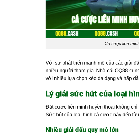
Cá cược liên min
Với sự phát triển mạnh mẽ của các giải đ
nhiều người tham gia. Nhà cái QQ88 cung 
với nhiều lựa chọn kèo đa dạng và hấp dẫ
Lý giải sức hút của loại h
Đặt cược liên minh huyền thoại không chỉ đ
Sức hút của loại hình cá cược này đến từ n
Nhiều giải đấu quy mô lớn