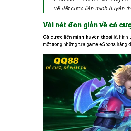
về đặt cược liên minh huyền th
Vài nét đơn giản về cá cư
Cá cược liên minh huyền thoại
là hình 
một trong những tựa game eSports hàng đ