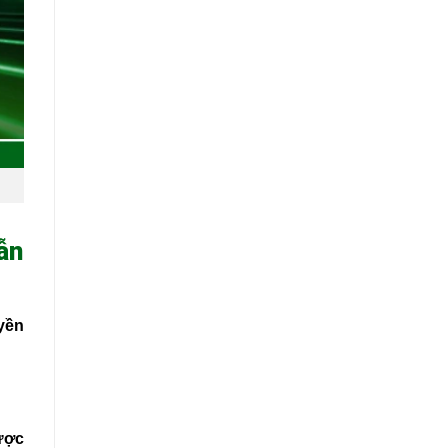
ẫn
yền
ược