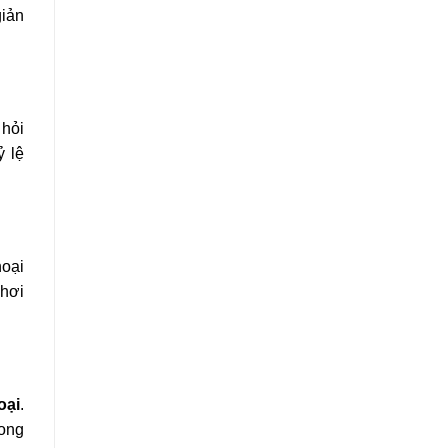
giản
 hỏi
ỷ lệ
hoại
chơi
oại
.
rong