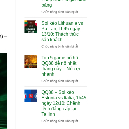
vs
trúng
bảng
Aston
gấp
Villa,
đôi
ở
Chức năng bình luận bị tắt
23h45
QQ88
ngày
–
Soi kèo Lithuania vs
23/10
Soi
Ba Lan, 1h45 ngày
kèo
13/10: Thách thức
s) –
Đan
sân khách
Mạch
vs
ở
Chức năng bình luận bị tắt
Hy
Soi
Lạp,
kèo
Top 5 game nổ hũ
1h45
Lithuania
QQ88 dễ nổ nhất
ngày
vs
tháng này – Nổ cực
13/10:
Ba
nhanh
Thép
Lan,
Bắc
1h45
ở
Chức năng bình luận bị tắt
Âu
ngày
Top
giữ
13/10:
5
QQ88 – Soi kèo
đỉnh
Thách
game
Estonia vs Italia, 1h45
bảng
thức
nổ
ngày 12/10: Chênh
sân
hũ
lệch đẳng cấp tại
khách
QQ88
Tallinn
dễ
nổ
ở
Chức năng bình luận bị tắt
nhất
QQ88