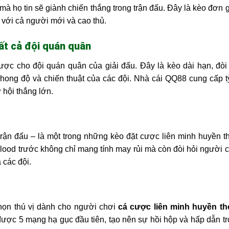
mà họ tin sẽ giành chiến thắng trong trận đấu. Đây là kèo đơn 
với cả người mới và cao thủ.
ất cả đội quán quân
ược cho đội quán quân của giải đấu. Đây là kèo dài hạn, đòi
phong độ và chiến thuật của các đội. Nhà cái QQ88 cung cấp t
 hội thắng lớn.
 trận đấu – là một trong những kèo đặt cược liên minh huyền t
 blood trước không chỉ mang tính may rủi mà còn đòi hỏi người 
 các đội.
chọn thú vị dành cho người chơi
cá cược liên minh huyền th
ược 5 mạng hạ gục đầu tiên, tạo nên sự hồi hộp và hấp dẫn t