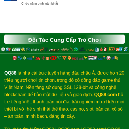
13/10:
Bắc
ở
Chức năng bình luận bị tắt
hũ
Thách
Âu
QQ88
QQ88
thức
giữ
–
dễ
sân
đỉnh
Soi
nổ
khách
bảng
kèo
nhất
Estonia
tháng
vs
này
Italia,
–
Đối Tác Cung Cấp Trò Chơi
1h45
Nổ
ngày
cực
12/10:
nhanh
Chênh
lệch
đẳng
cấp
QQ88
là nhà cái trực tuyến hàng đầu châu Á, được hơn 20
tại
triệu người chơi tin chọn, trong đó có đông đảo game thủ
Tallinn
Việt Nam. Nền tảng sử dụng SSL 128-bit và công nghệ
blockchain để bảo mật dữ liệu và giao dịch.
QQ88.com
hỗ
trợ tiếng Việt, thanh toán nội địa, trải nghiệm mượt trên mọi
thiết bị với hệ sinh thái thể thao, casino, slot, bắn cá, xổ số
– an toàn, minh bạch, đáng tin cậy.