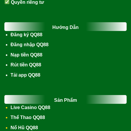
Quyền riêng tư
Hướng Dẫn
Đăng ký QQ88
Đăng nhập QQ88
Nạp tiền QQ88
Rút tiền QQ88
Tải app QQ88
Sản Phẩm
Live Casino QQ88
Thể Thao QQ88
Nổ Hũ QQ88