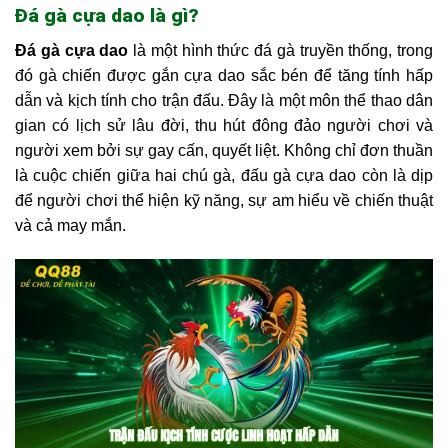
Đá gà cựa dao là gì?
Đá gà cựa dao
là một hình thức đá gà truyền thống, trong
đó gà chiến được gắn cựa dao sắc bén để tăng tính hấp
dẫn và kịch tính cho trận đấu. Đây là một môn thể thao dân
gian có lịch sử lâu đời, thu hút đông đảo người chơi và
người xem bởi sự gay cấn, quyết liệt. Không chỉ đơn thuần
là cuộc chiến giữa hai chú gà, đấu gà cựa dao còn là dịp
để người chơi thể hiện kỹ năng, sự am hiểu về chiến thuật
và cả may mắn.