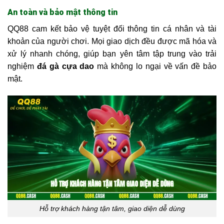
An toàn và bảo mật thông tin
QQ88 cam kết bảo vệ tuyệt đối thông tin cá nhân và tài
khoản của người chơi. Mọi giao dịch đều được mã hóa và
xử lý nhanh chóng, giúp bạn yên tâm tập trung vào trải
nghiệm
đá gà cựa dao
mà không lo ngại về vấn đề bảo
mật.
Hỗ trợ khách hàng tận tâm, giao diện dễ dùng