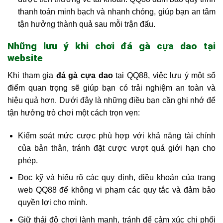
thanh toán minh bạch và nhanh chóng, giúp bạn an tâm
tận hưởng thành quả sau mỗi trận đấu.
Những lưu ý khi chơi đá gà cựa dao tại
website
Khi tham gia
đá gà cựa dao
tại QQ88, việc lưu ý một số
điểm quan trọng sẽ giúp bạn có trải nghiệm an toàn và
hiệu quả hơn. Dưới đây là những điều bạn cần ghi nhớ để
tận hưởng trò chơi một cách trọn vẹn:
Kiểm soát mức cược phù hợp với khả năng tài chính
của bản thân, tránh đặt cược vượt quá giới hạn cho
phép.
Đọc kỹ và hiểu rõ các quy định, điều khoản của trang
web QQ88 để không vi phạm các quy tắc và đảm bảo
quyền lợi cho mình.
Giữ thái độ chơi lành mạnh, tránh để cảm xúc chi phối