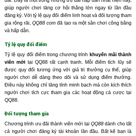
dài. Đây là một trong những ưu đãi hấp dẫn nhất hiện nay,
giúp người chơi tăng cơ hội thắng lớn ngay từ lần đầu
đăng ký. Với tỷ lệ quy đổi điểm linh hoạt và đối tượng tham
gia rộng rãi,
QQ88 com
đã tạo ra một sân chơi công bằng
và hấp dẫn.
Tỷ lệ quy đổi điểm
Tỷ lệ quy đổi điểm trong chương trình
khuyến mãi thành
viên mới
tại QQ88 rất cạnh tranh. Mỗi điểm tích lũy sẽ
được quy đổi tương ứng với giá trị thưởng cụ thể, giúp
người chơi dễ dàng theo dõi và sử dụng điểm thưởng.
Điều này không chỉ tăng tính minh bạch mà còn kích thích
người chơi tích cực tham gia các hoạt động cá cược tại
QQ88.
Đối tượng tham gia
Chương trình ưu đãi thành viên mới tại
QQ88
dành cho tất
cả người chơi đăng ký tài khoản lần đầu. Bất kể bạn là