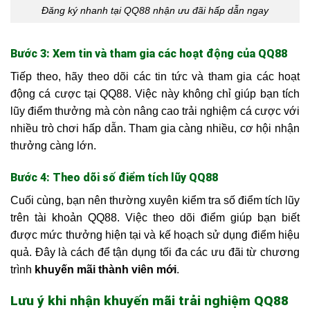
Đăng ký nhanh tại QQ88 nhận ưu đãi hấp dẫn ngay
Bước 3: Xem tin và tham gia các hoạt động của QQ88
Tiếp theo, hãy theo dõi các tin tức và tham gia các hoạt
động cá cược tại QQ88. Việc này không chỉ giúp bạn tích
lũy điểm thưởng mà còn nâng cao trải nghiệm cá cược với
nhiều trò chơi hấp dẫn. Tham gia càng nhiều, cơ hội nhận
thưởng càng lớn.
Bước 4: Theo dõi số điểm tích lũy QQ88
Cuối cùng, bạn nên thường xuyên kiểm tra số điểm tích lũy
trên tài khoản QQ88. Việc theo dõi điểm giúp bạn biết
được mức thưởng hiện tại và kế hoạch sử dụng điểm hiệu
quả. Đây là cách để tận dụng tối đa các ưu đãi từ chương
trình
khuyến mãi thành viên mới
.
Lưu ý khi nhận khuyến mãi trải nghiệm QQ88