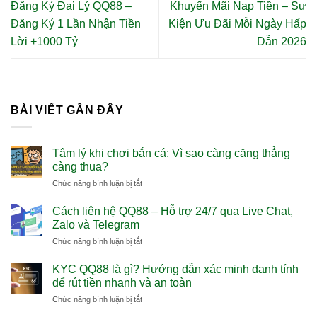
Đăng Ký Đại Lý QQ88 –
Khuyến Mãi Nạp Tiền – Sự
Đăng Ký 1 Lần Nhận Tiền
Kiện Ưu Đãi Mỗi Ngày Hấp
Lời +1000 Tỷ
Dẫn 2026
BÀI VIẾT GẦN ĐÂY
Tâm lý khi chơi bắn cá: Vì sao càng căng thẳng
càng thua?
ở
Chức năng bình luận bị tắt
Tâm
lý
Cách liên hệ QQ88 – Hỗ trợ 24/7 qua Live Chat,
khi
Zalo và Telegram
chơi
ở
Chức năng bình luận bị tắt
bắn
Cách
cá:
liên
Vì
KYC QQ88 là gì? Hướng dẫn xác minh danh tính
hệ
sao
để rút tiền nhanh và an toàn
QQ88
càng
ở
Chức năng bình luận bị tắt
–
căng
KYC
Hỗ
thẳng