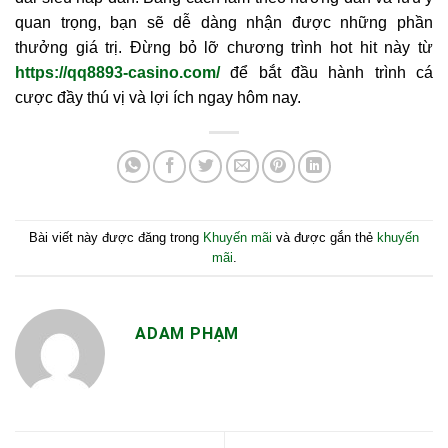
quan trọng, bạn sẽ dễ dàng nhận được những phần
thưởng giá trị. Đừng bỏ lỡ chương trình hot hit này từ
https://qq8893-casino.com/
để bắt đầu hành trình cá
cược đầy thú vị và lợi ích ngay hôm nay.
Bài viết này được đăng trong
Khuyến mãi
và được gắn thẻ
khuyến
mãi
.
ADAM PHẠM