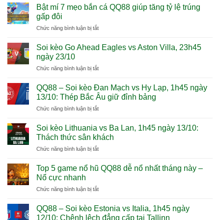
QQ88
trợ
Bật mí 7 mẹo bắn cá QQ88 giúp tăng tỷ lệ trúng
càng
là
24/7
gấp đôi
thua?
gì?
qua
ở
Chức năng bình luận bị tắt
Hướng
Live
Bật
dẫn
Chat,
mí
xác
Soi kèo Go Ahead Eagles vs Aston Villa, 23h45
Zalo
7
minh
ngày 23/10
và
mẹo
danh
Telegram
ở
Chức năng bình luận bị tắt
bắn
tính
Soi
cá
để
kèo
QQ88
QQ88 – Soi kèo Đan Mạch vs Hy Lạp, 1h45 ngày
rút
Go
giúp
13/10: Thép Bắc Âu giữ đỉnh bảng
tiền
Ahead
tăng
nhanh
ở
Chức năng bình luận bị tắt
Eagles
tỷ
và
QQ88
vs
lệ
an
–
Aston
Soi kèo Lithuania vs Ba Lan, 1h45 ngày 13/10:
trúng
toàn
Soi
Villa,
Thách thức sân khách
gấp
kèo
23h45
đôi
ở
Chức năng bình luận bị tắt
Đan
ngày
Soi
Mạch
23/10
kèo
vs
Top 5 game nổ hũ QQ88 dễ nổ nhất tháng này –
Lithuania
Hy
Nổ cực nhanh
vs
Lạp,
ở
Chức năng bình luận bị tắt
Ba
1h45
Top
Lan,
ngày
5
1h45
QQ88 – Soi kèo Estonia vs Italia, 1h45 ngày
13/10:
game
ngày
12/10: Chênh lệch đẳng cấp tại Tallinn
Thép