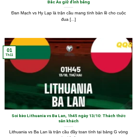
Bắc Âu giữ đỉnh bảng
Đan Mạch vs Hy Lạp là trận cầu mang tính bản lề cho cuộc
đua [...]
01
Th11
Soi kèo Lithuania vs Ba Lan, 1h45 ngày 13/10: Thách thức
sân khách
Lithuania vs Ba Lan là trận cầu đầy toan tính tại bảng G vòng