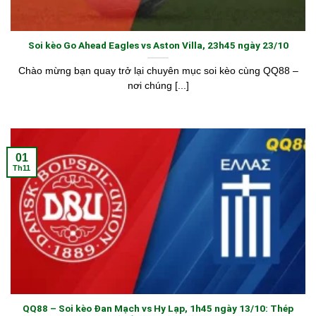
Soi kèo Go Ahead Eagles vs Aston Villa, 23h45 ngày 23/10
Chào mừng bạn quay trở lại chuyên mục soi kèo cùng QQ88 –
nơi chúng [...]
01
Th11
QQ88 – Soi kèo Đan Mạch vs Hy Lạp, 1h45 ngày 13/10: Thép