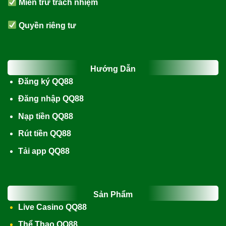
Miễn trừ trách nhiệm
Quyền riêng tư
Hướng Dẫn
Đăng ký QQ88
Đăng nhập QQ88
Nạp tiền QQ88
Rút tiền QQ88
Tải app QQ88
Sản Phẩm
Live Casino QQ88
Thể Thao QQ88