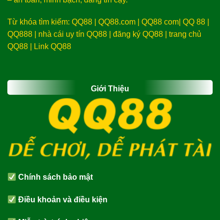
Từ khóa tìm kiếm: QQ88 | QQ88.com | QQ88 com| QQ 88 |
QQ888 | nhà cái uy tín QQ88 | đăng ký QQ88 | trang chủ
QQ88 | Link QQ88
Giới Thiệu
Chính sách bảo mật
Điều khoản và điều kiện