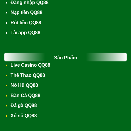
Đăng nhập QQ88
Nạp tiền QQ88
Rút tiền QQ88
Tải app QQ88
Sản Phẩm
Live Casino QQ88
Thể Thao QQ88
Nổ Hũ QQ88
Bắn Cá QQ88
Đá gà QQ88
Xổ số QQ88