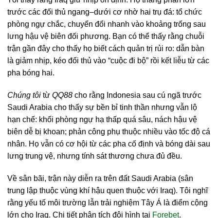
trước các đối thủ ngang–dưới cơ nhờ hai trụ đá: tổ chức
phòng ngự chắc, chuyển đổi nhanh vào khoảng trống sau
lưng hậu vệ biên đối phương. Bạn có thể thấy rằng chuỗi
trận gần đây cho thấy họ biết cách quản trị rủi ro: dẫn bàn
là giảm nhịp, kéo đối thủ vào “cuộc đi bộ” rồi kết liễu từ các
pha bóng hai.
Chúng tôi
từ
QQ88
cho rằng Indonesia sau cú ngã trước
Saudi Arabia cho thấy sự bền bỉ tinh thần nhưng vẫn lộ
hạn chế: khối phòng ngự hạ thấp quá sâu, nách hậu vệ
biên dễ bị khoan; phản công phụ thuộc nhiều vào tốc độ cá
nhân. Họ vẫn có cơ hội từ các pha cố định và bóng dài sau
lưng trung vệ, nhưng tính sát thương chưa đủ đều.
Về sân bãi, trận này diễn ra trên đất Saudi Arabia (sân
trung lập thuộc vùng khí hậu quen thuộc với Iraq). Tôi nghĩ
rằng yếu tố môi trường lẫn trải nghiệm Tây Á là điểm cộng
lớn cho Iraq. Chi tiết phân tích đội hình tại
Forebet
.