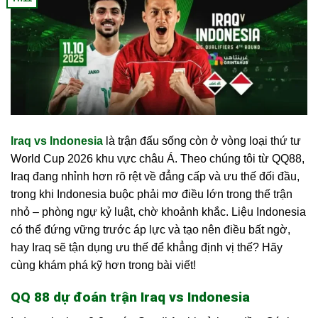
Iraq vs Indonesia
là trận đấu sống còn ở vòng loại thứ tư
World Cup 2026 khu vực châu Á. Theo chúng tôi từ QQ88,
Iraq đang nhỉnh hơn rõ rệt về đẳng cấp và ưu thế đối đầu,
trong khi Indonesia buộc phải mơ điều lớn trong thế trận
nhỏ – phòng ngự kỷ luật, chờ khoảnh khắc. Liệu Indonesia
có thể đứng vững trước áp lực và tạo nên điều bất ngờ,
hay Iraq sẽ tận dụng ưu thế để khẳng định vị thế? Hãy
cùng khám phá kỹ hơn trong bài viết!
QQ 88 dự đoán trận Iraq vs Indonesia