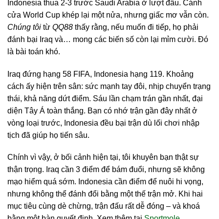
Indonesia thua 2-3 trước Saudi Arabia ở lượt đầu. Cánh
cửa World Cup khép lại một nửa, nhưng giấc mơ vẫn còn.
Chúng tôi
từ
QQ88
thấy rằng, nếu muốn đi tiếp, họ phải
đánh bại Iraq và… mong các biến số còn lại mỉm cười. Đó
là bài toán khó.
Iraq đứng hạng 58 FIFA, Indonesia hạng 119. Khoảng
cách ấy hiện trên sân: sức mạnh tay đôi, nhịp chuyển trạng
thái, khả năng dứt điểm. Sáu lần chạm trán gần nhất, đại
diện Tây Á toàn thắng. Bạn có nhớ trận gần đây nhất ở
vòng loại trước, Indonesia đều bại trận dù lối chơi nhập
tịch đã giúp họ tiến sâu.
Chính vì vậy, ở bối cảnh hiện tại, tôi khuyên bạn thật sự
thận trọng. Iraq cần 3 điểm để bám đuổi, nhưng sẽ không
mạo hiểm quá sớm. Indonesia cần điểm để nuôi hi vọng,
nhưng không thể đánh đổi bằng một thế trận mở. Khi hai
mục tiêu cùng dè chừng, trận đấu rất dễ đóng – và khoá
bằng một bàn quyết định. Xem thêm tại
Sportmole
.