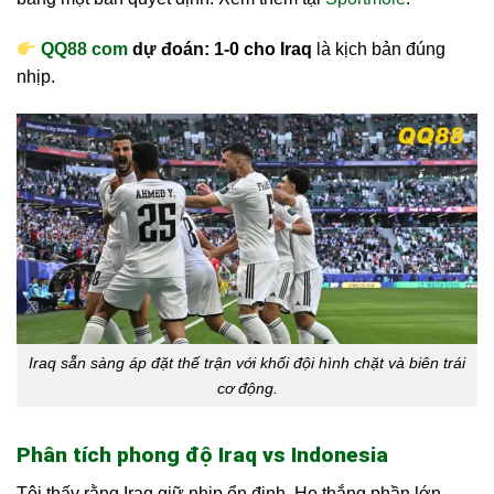
QQ88 com
dự đoán: 1-0 cho Iraq
là kịch bản đúng
nhịp.
Iraq sẵn sàng áp đặt thế trận với khối đội hình chặt và biên trái
cơ động.
Phân tích phong độ Iraq vs Indonesia
Tôi thấy rằng Iraq giữ nhịp ổn định. Họ thắng phần lớn