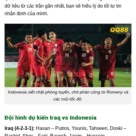
dữ liệu từ các trận gần nhất, bạn sẽ hiểu lý do
tôi
tự tin
nhận định của mình.
Indonesia siết chặt phòng tuyến, chờ phản công từ Romeny và
các mũi tốc độ.
Đội hình dự kiến Iraq vs Indonesia
Iraq (4-2-3-1):
Hasan – Putros, Younis, Tahseen, Doski –
Rashid, Sher – Farji, Bayesh, Jasim – Hussein.