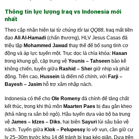
Thông tin lực lượng Iraq vs Indonesia mới
nhất
Theo cập nhận hiện tại từ
chúng tôi
tại
QQ88
, Iraq mất tiền
đạo
Ali Al-Hamadi
(chấn thương), HLV Jesus Casas đã
triệu tập
Mohammed Jawad
thay thế để bổ sung tính cơ
động và áp lực tuyến một. Trục dọc là chìa khóa:
Hasan
trong khung gỗ, cặp trung vệ
Younis – Tahseen
bảo kê
không chiến, tuyến giữa
Rashid – Sher
giữ nhịp và phát
động. Trên cao,
Hussein
là điểm nổ chính, với
Farji –
Bayesh – Jasim
hỗ trợ xâm nhập nách.
Indonesia có thể cho
Ole Romeny
đá chính để tăng chất
kết thúc, trong khi thủ môn
Maarten Paes
bị đau gân kheo
(khả năng ra sân bỏ ngỏ). Hậu tuyến dựa vào bộ ba trung
vệ
James – Idzes – Dik
s
, hai biên
Sayuri
lùi sâu bảo vệ
nách. Tuyến giữa
Klok – Pelupessy
lo vỡ vụn, cần giữ cự
ly 25–30m trước khu 14 để tránh bị Iraq kéo giãn. Dựa trên