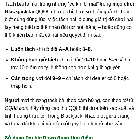
Tách bài là một trong những “vũ khí bí mật” trong
mẹo chơi
Blackjack
tại QQ88, nhưng chỉ thực sự hiệu quả khi bạn
biết dùng đúng lúc. Việc tách hai lá cùng giá trị để chơi hai
tay riêng biệt có thể nhân đôi cơ hội thắng – hoặc cũng có
thể khiến bạn mất cả hai nếu quyết định sai.
Luôn tách
khi có đôi
A–A
hoặc
8–8
.
Không bao giờ tách
khi có đôi
10–10
hoặc
5–5
, vì hai
tay 10 điểm có tỷ lệ thắng cao hơn khi giữ nguyên.
Cẩn trọng
với đôi
9–9
– chỉ tách khi dealer có 8 hoặc
thấp hơn.
Người mới thường tách bài theo cảm hứng, còn theo
tôi
từ
QQ88 com
thấy rằng cao thủ QQ88 thì dựa trên xác suất và
tình huống thực tế. Trong Blackjack, khác biệt giữa thắng
và thua đôi khi chỉ nằm ở một quyết định nhỏ như vậy.
Sử dụng Double Down đúng thời điểm