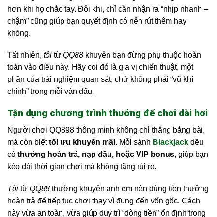
hơn khi họ chắc tay. Đôi khi, chỉ cần nhận ra “nhịp nhanh –
chậm” cũng giúp bạn quyết định có nên rút thêm hay
không.
Tất nhiên,
tôi
từ
QQ88
khuyên bạn đừng phụ thuộc hoàn
toàn vào điều này. Hãy coi đó là gia vị chiến thuật, một
phần của trải nghiệm quan sát, chứ không phải “vũ khí
chính” trong mỗi ván đấu.
Tận dụng chương trình thưởng để chơi dài hơi
Người chơi QQ898 thông minh không chỉ thắng bằng bài,
mà còn biết
tối ưu khuyến mãi
. Mỗi sảnh
Blackjack
đều
có
thưởng hoàn trả, nạp đầu, hoặc VIP bonus
, giúp bạn
kéo dài thời gian chơi mà không tăng rủi ro.
Tôi
từ
QQ88
thường khuyên anh em nên dùng tiền thưởng
hoàn trả để tiếp tục chơi thay vì đụng đến vốn gốc. Cách
này vừa an toàn, vừa giúp duy trì “dòng tiền” ổn định trong