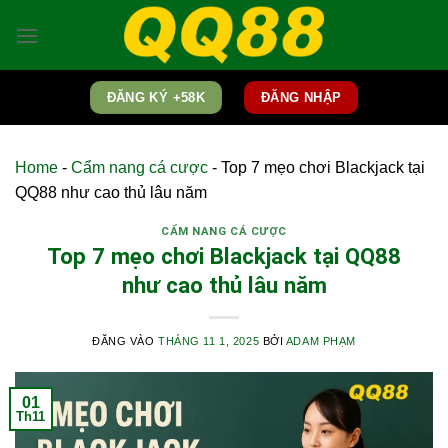
Bỏ
qua
nội
dung
ĐĂNG KÝ +58K
ĐĂNG NHẬP
Home
-
Cẩm nang cá cược
-
Top 7 mẹo chơi Blackjack tại
QQ88 như cao thủ lâu năm
CẨM NANG CÁ CƯỢC
Top 7 mẹo chơi Blackjack tại QQ88
như cao thủ lâu năm
ĐĂNG VÀO
THÁNG 11 1, 2025
BỞI
ADAM PHẠM
01
Th11