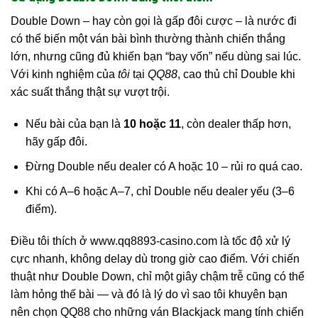
Double Down – hay còn gọi là gấp đôi cược – là nước đi
có thể biến một ván bài bình thường thành chiến thắng
lớn, nhưng cũng đủ khiến bạn “bay vốn” nếu dùng sai lúc.
Với kinh nghiệm của
tôi
tại
QQ88
, cao thủ chỉ Double khi
xác suất thắng thật sự vượt trội.
Nếu bài của bạn là
10 hoặc 11
, còn dealer thấp hơn,
hãy gấp đôi.
Đừng Double nếu dealer có A hoặc 10 – rủi ro quá cao.
Khi có A–6 hoặc A–7, chỉ Double nếu dealer yếu (3–6
điểm).
Điều tôi thích ở www.qq8893-casino.com là tốc độ xử lý
cực nhanh, không delay dù trong giờ cao điểm. Với chiến
thuật như Double Down, chỉ một giây chậm trễ cũng có thể
làm hỏng thế bài — và đó là lý do vì sao tôi khuyên bạn
nên chọn QQ88 cho những ván Blackjack mang tính chiến