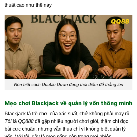
thuật cao như thế này.
Nên biết cách Double Down đúng thời điểm để thắng lớn
Mẹo chơi Blackjack về quản lý vốn thông minh
Blackjack là trò chơi của xác suất, chứ không phải may rủi.
Tôi
là
QQ888
đã gặp nhiều người chơi giỏi, thậm chí đọc
bài cực chuẩn, nhưng vẫn thua chỉ vì không biết quản lý
vốn. Với tôi, đây là mẹo sống còn trong mọi phiên