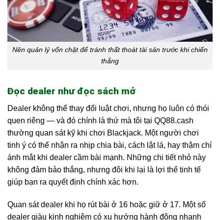
Nên quản lý vốn chặt để tránh thất thoát tài sản trước khi chiến
thắng
Đọc dealer như đọc sách mở
Dealer không thể thay đổi luật chơi, nhưng họ luôn có thói
quen riêng — và đó chính là thứ mà tôi tại QQ88.cash
thường quan sát kỹ khi chơi Blackjack. Một người chơi
tinh ý có thể nhận ra nhịp chia bài, cách lật lá, hay thậm chí
ánh mắt khi dealer cầm bài mạnh. Những chi tiết nhỏ này
không đảm bảo thắng, nhưng đôi khi lại là lợi thế tinh tế
giúp bạn ra quyết định chính xác hơn.
Quan sát dealer khi họ rút bài ở 16 hoặc giữ ở 17. Một số
dealer giàu kinh nghiệm có xu hướng hành động nhanh