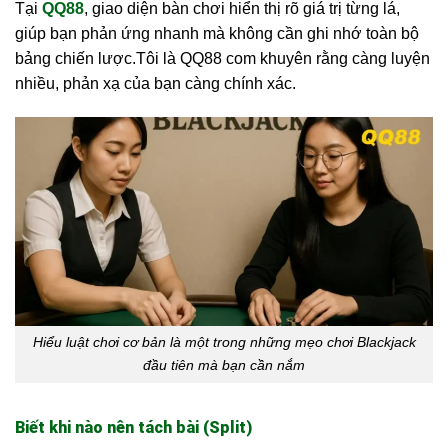
Tại
QQ88
, giao diện bàn chơi hiển thị rõ giá trị từng lá,
giúp bạn phản ứng nhanh mà không cần ghi nhớ toàn bộ
bảng chiến lược.Tôi là QQ88 com khuyên rằng càng luyện
nhiều, phản xạ của bạn càng chính xác.
Hiểu luật chơi cơ bản là một trong những mẹo chơi Blackjack
đầu tiên mà bạn cần nắm
Biết khi nào nên tách bài (Split)