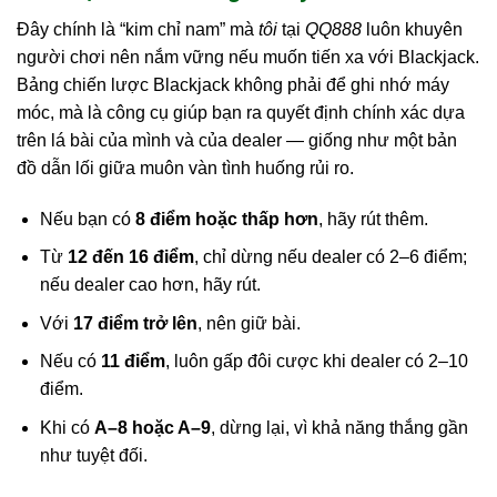
Đây chính là “kim chỉ nam” mà
tôi
tại
QQ888
luôn khuyên
người chơi nên nắm vững nếu muốn tiến xa với Blackjack.
Bảng chiến lược Blackjack không phải để ghi nhớ máy
móc, mà là công cụ giúp bạn ra quyết định chính xác dựa
trên lá bài của mình và của dealer — giống như một bản
đồ dẫn lối giữa muôn vàn tình huống rủi ro.
Nếu bạn có
8 điểm hoặc thấp hơn
, hãy rút thêm.
Từ
12 đến 16 điểm
, chỉ dừng nếu dealer có 2–6 điểm;
nếu dealer cao hơn, hãy rút.
Với
17 điểm trở lên
, nên giữ bài.
Nếu có
11 điểm
, luôn gấp đôi cược khi dealer có 2–10
điểm.
Khi có
A–8 hoặc A–9
, dừng lại, vì khả năng thắng gần
như tuyệt đối.